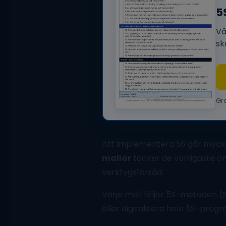
5
Vå
sk
Gra
Att implementera 5S går mycket
mallar
täcker de vanligaste omr
verktygsförråd.
Varje mall följer 5S-metoden (S
eller digitalisera hela 5S-pro