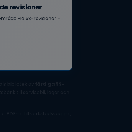
de revisioner
mråde vid 5S-revisioner –
ls bibliotek av
färdiga 5S-
bänk till servicebil, lager och
 ut PDF:en till verkstadsväggen,