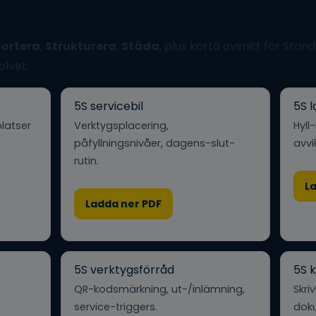
Sortera
,
Strukturera
,
Städa
, plus korta avsnitt för Sta
olvet.
5S servicebil
5S 
latser
Verktygsplacering,
Hyll
påfyllningsnivåer, dagens-slut-
avvi
rutin.
L
Ladda ner PDF
5S verktygsförråd
5S 
QR-kodsmärkning, ut-/inlämning,
Skri
service-triggers.
dok