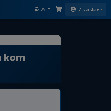
SV
Användare
ch kom