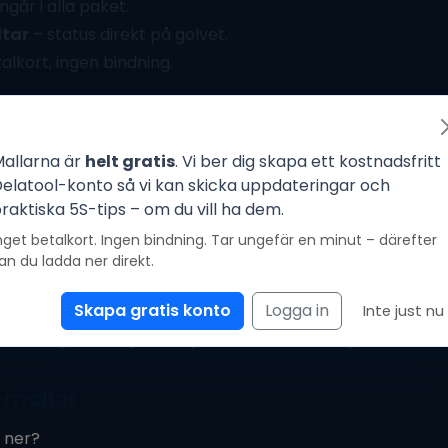
ngår i alla paket.
ltar
– status direkt på golvet.
alkort, ingen bindning.
Ett snabbt steg – sedan är PDF:en din
allarna är
helt gratis
. Vi ber dig skapa ett kostnadsfritt
elatool-konto så vi kan skicka uppdateringar och
raktiska 5S-tips – om du vill ha dem.
talt 5S-system
nget betalkort. Ingen bindning. Tar ungefär en minut – därefter
an du ladda ner direkt.
iktiga levande standarder först när teamen faktiskt anvä
interaktiv checklista med foton, poängsättning och trendr
Skapa gratis konto
Logga in
Inte just nu
en steg för steg
, se
5S på 3 månader
eller
jämför SMAR
-mallar
a ner?