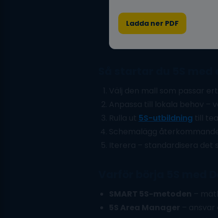
Ladda ner PDF
Så startar du 5S med 
Välj den mall som passar ert 
Anpassa till lokala behov – ve
Rulla ut
5S-utbildning
till te
Schemalägg återkommande 5S
Iterera – standardisera det 
Varför börja 5S med D
SMART 5S-metoden
– mätb
5S Area Manager
– ansvar 