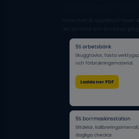
Områdesmallar (PDF)
Varje mall är uppdelad i faser:
att skriva ut och bocka av på g
5S arbetsbänk
Skuggtavlor, fasta verktygsp
och förbrukningsmaterial.
Ladda ner PDF
5S borrmaskinsstation
Slitdelar, kalibreringsintervall,
dagliga checkar.