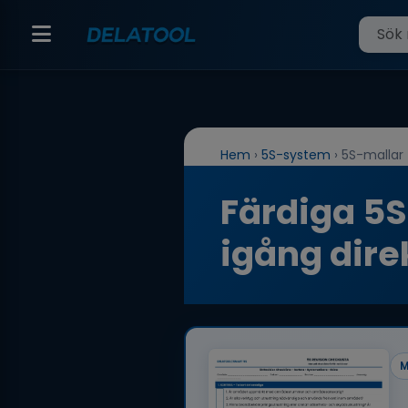
Hem
›
5S-system
›
5S-mallar
Färdiga 5S
igång dire
M