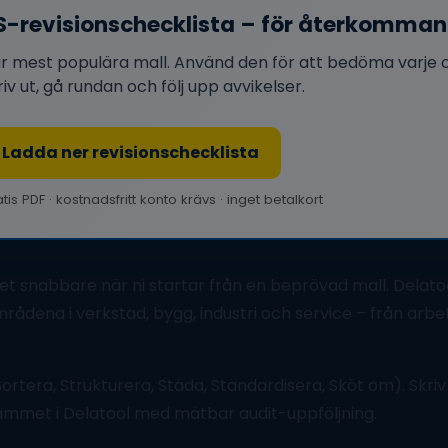
S-revisionschecklista – för återkomman
r mest populära mall. Använd den för att bedöma varje o
riv ut, gå rundan och följ upp avvikelser.
Ladda ner revisionschecklista
tis PDF · kostnadsfritt konto krävs · inget betalkort
 snabbare när ni startar från en beprövad mall. Delatoo
ådena i verkstad, bygg, industri och service – från arbets
ortera, Strukturera, Städa, Standardisera, Sköt om). Skriv
grammet i Delatool med mätbar audit-uppföljning.