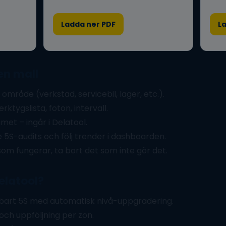
Ladda ner PDF
L
en mall
område (verkstad, servicebil, lager, etc.).
rktygslista, foton, intervall.
amet – ingår i Delatool.
-audits och följ trender i dashboarden.
som fungerar, ta bort det som inte gör det.
elatool?
art 5S med automatisk nivå-uppgradering.
och uppföljning per zon.