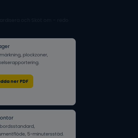
ndardisera och Sköt om – redo
lager
-märkning, plockzoner,
kelserapportering.
adda ner PDF
kontor
vbordsstandard,
umentflöde, 5-minutersstäd.