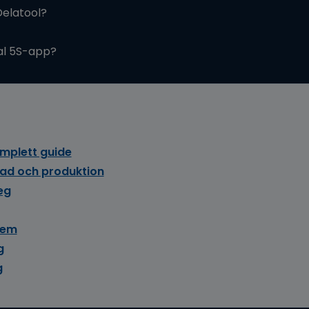
Delatool?
tal 5S-app?
mplett guide
tad och produktion
eg
tem
g
g