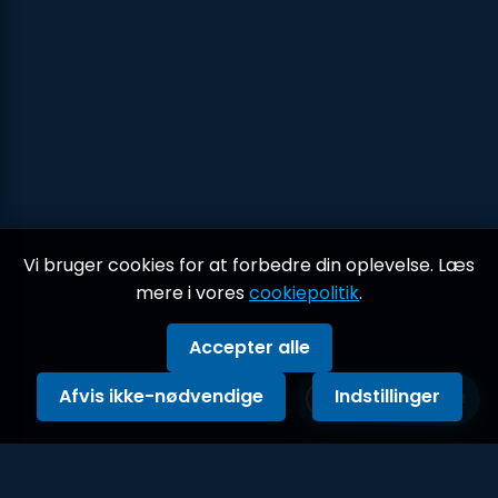
Vi bruger cookies for at forbedre din oplevelse. Læs
mere i vores
cookiepolitik
.
Accepter alle
Afvis ikke-nødvendige
Indstillinger
Værktøjsekspert