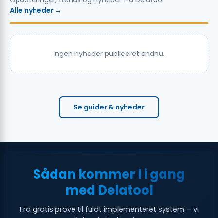
Opdateringer, trends og nyheder fra Delatool
Alle nyheder →
Ingen nyheder publiceret endnu.
Se guider & nyheder
Sådan kommer I i gang
med Delatool
Fra gratis prøve til fuldt implementeret system – vi