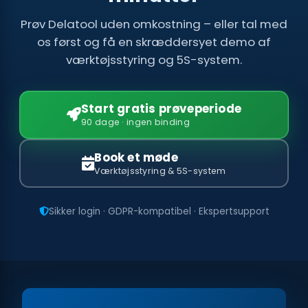
Prøv Delatool uden omkostning – eller tal med
os først og få en skræddersyet demo af
værktøjsstyring og 5S-system.
Start gratis prøveperiode
90 dage · ingen binding
Book et møde
Værktøjsstyring & 5S-system
Sikker login · GDPR-kompatibel · Ekspertsupport