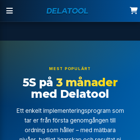
MEST POPULÄRT
5S på
3 månader
med Delatool
Ett enkelt implementeringsprogram som
tar er från första genomgången till
ordning som håller – med mätbara
nivåer, tydligt ägarskap och resultat ni