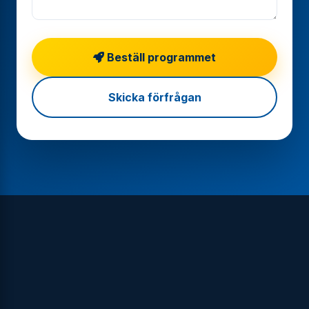
Beställ programmet
Skicka förfrågan